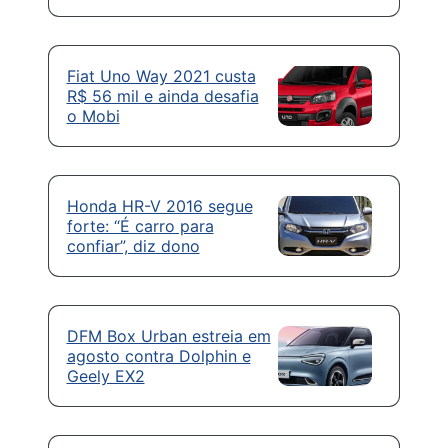
Fiat Uno Way 2021 custa
R$ 56 mil e ainda desafia
o Mobi
Honda HR-V 2016 segue
forte: “É carro para
confiar”, diz dono
DFM Box Urban estreia em
agosto contra Dolphin e
Geely EX2