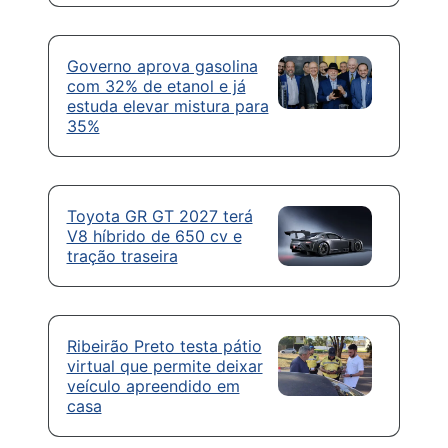
Governo aprova gasolina
com 32% de etanol e já
estuda elevar mistura para
35%
Toyota GR GT 2027 terá
V8 híbrido de 650 cv e
tração traseira
Ribeirão Preto testa pátio
virtual que permite deixar
veículo apreendido em
casa