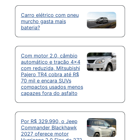
Carro elétrico com pneu
murcho gasta mais
bateria?
Com motor 2.0, câmbio
automático e tração 4×4
com reduzida, Mitsubishi
Pajero TR4 cobra até R$
70 mil e encara SUVs
compactos usados menos
capazes fora do asfalto
Por R$ 329.990, o Jeep
Commander Blackhawk
2027 oferece motor
Hurricane 2.0 Flex de 272