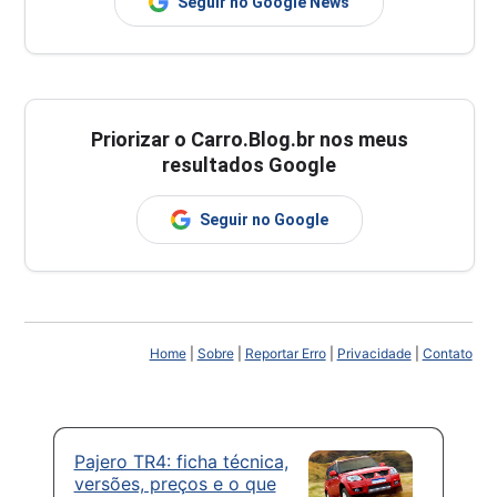
Seguir no Google News
Priorizar o Carro.Blog.br nos meus
resultados Google
Seguir no Google
Home
|
Sobre
|
Reportar Erro
|
Privacidade
|
Contato
Pajero TR4: ficha técnica,
versões, preços e o que