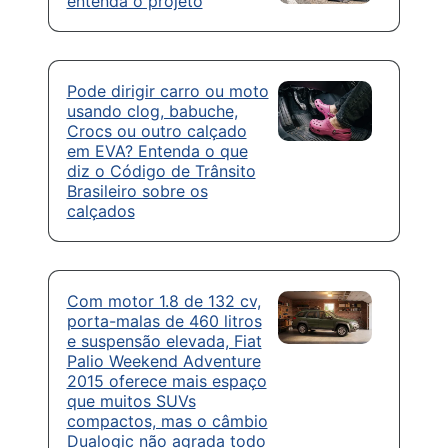
entenda o projeto
Pode dirigir carro ou moto
usando clog, babuche,
Crocs ou outro calçado
em EVA? Entenda o que
diz o Código de Trânsito
Brasileiro sobre os
calçados
Com motor 1.8 de 132 cv,
porta-malas de 460 litros
e suspensão elevada, Fiat
Palio Weekend Adventure
2015 oferece mais espaço
que muitos SUVs
compactos, mas o câmbio
Dualogic não agrada todo