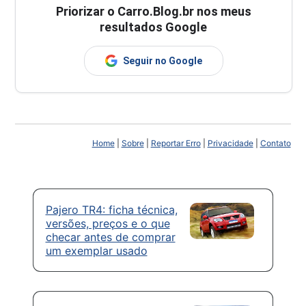
Priorizar o Carro.Blog.br nos meus
resultados Google
Seguir no Google
Home
|
Sobre
|
Reportar Erro
|
Privacidade
|
Contato
Pajero TR4: ficha técnica,
versões, preços e o que
checar antes de comprar
um exemplar usado