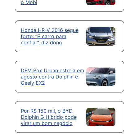
o Mobi
Honda HR-V 2016 segue
forte: “É carro para
confiar”, diz dono
DFM Box Urban estreia em
agosto contra Dolphin e
Geely EX2
Por R$ 150 mil, o BYD
Dolphin G Híbrido pode
virar um bom negócio