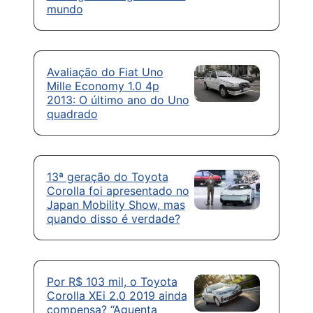
mundo
Avaliação do Fiat Uno
Mille Economy 1.0 4p
2013: O último ano do Uno
quadrado
13ª geração do Toyota
Corolla foi apresentado no
Japan Mobility Show, mas
quando disso é verdade?
Por R$ 103 mil, o Toyota
Corolla XEi 2.0 2019 ainda
compensa? “Aguenta