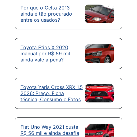
Por que o Celta 2013
ainda é tão procurado
entre os usados?
Toyota Etios X 2020
manual por R$ 59 mil
ainda vale a pena?
Toyota Yaris Cross XRX 1.5
2026: Preço, Ficha
técnica, Consumo e Fotos
Fiat Uno Way 2021 custa
R$ 56 mil e ainda desafia