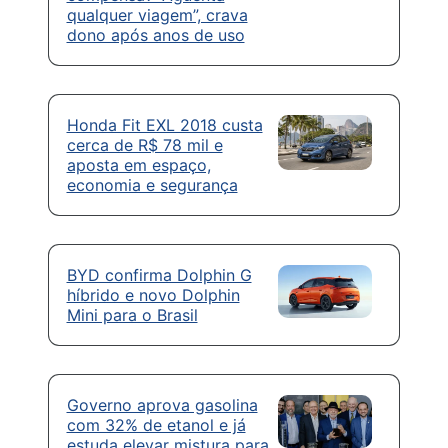
qualquer viagem”, crava
dono após anos de uso
Honda Fit EXL 2018 custa
cerca de R$ 78 mil e
aposta em espaço,
economia e segurança
BYD confirma Dolphin G
híbrido e novo Dolphin
Mini para o Brasil
Governo aprova gasolina
com 32% de etanol e já
estuda elevar mistura para