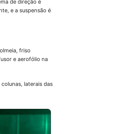
ema de direção é
te, e a suspensão é
lmeia, friso
fusor e aerofólio na
colunas, laterais das