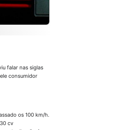
u falar nas siglas
uele consumidor
passado os 100 km/h.
230 cv