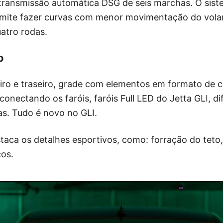
 transmissão automática DSG de seis marchas. O sist
rmite fazer curvas com menor movimentação do volan
atro rodas.
o
ro e traseiro, grade com elementos em formato de co
onectando os faróis, faróis Full LED do Jetta GLI, di
s. Tudo é novo no GLI.
staca os detalhes esportivos, como: forração do teto, 
cos.