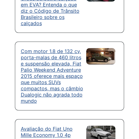
em EVA? Entenda o que
diz o Código de Trânsito
Brasileiro sobre os
calçados
Com motor 1.8 de 132 cv,
porta-malas de 460 litros
e suspensão elevada, Fiat
Palio Weekend Adventure
2015 oferece mais espaço
que muitos SUVs
compactos, mas o câmbio
Dualogic não agrada todo
mundo
Avaliação do Fiat Uno
Mille Economy 1.0 4p