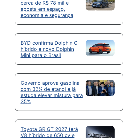
cerca de R$ 78 mil e
aposta em espaço,
economia e segurança
BYD confirma Dolphin G
híbrido e novo Dolphin
Mini para o Brasil
Governo aprova gasolina
com 32% de etanol e já
estuda elevar mistura para
35%
Toyota GR GT 2027 terá
V8 híbrido de 650 cv e