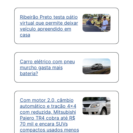
Ribeirão Preto testa pátio
virtual que permite deixar
veículo apreendido em
casa
Carro elétrico com pneu
murcho gasta mais
bateria?
Com motor 2.0, câmbio
automático e tração 4×4
com reduzida, Mitsubishi
Pajero TR4 cobra até R$
70 mil e encara SUVs
compactos usados menos