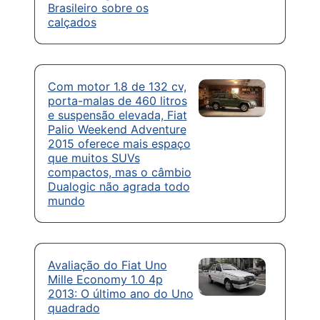
Brasileiro sobre os
calçados
Com motor 1.8 de 132 cv,
porta-malas de 460 litros
e suspensão elevada, Fiat
Palio Weekend Adventure
2015 oferece mais espaço
que muitos SUVs
compactos, mas o câmbio
Dualogic não agrada todo
mundo
Avaliação do Fiat Uno
Mille Economy 1.0 4p
2013: O último ano do Uno
quadrado