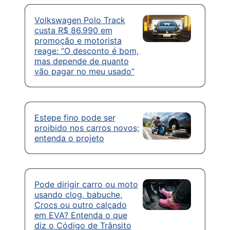
Volkswagen Polo Track
custa R$ 86.990 em
promoção e motorista
reage: “O desconto é bom,
mas depende de quanto
vão pagar no meu usado”
Estepe fino pode ser
proibido nos carros novos;
entenda o projeto
Pode dirigir carro ou moto
usando clog, babuche,
Crocs ou outro calçado
em EVA? Entenda o que
diz o Código de Trânsito