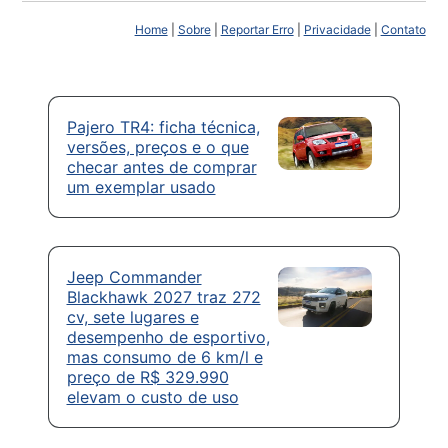
Home
|
Sobre
|
Reportar Erro
|
Privacidade
|
Contato
Pajero TR4: ficha técnica,
versões, preços e o que
checar antes de comprar
um exemplar usado
Jeep Commander
Blackhawk 2027 traz 272
cv, sete lugares e
desempenho de esportivo,
mas consumo de 6 km/l e
preço de R$ 329.990
elevam o custo de uso