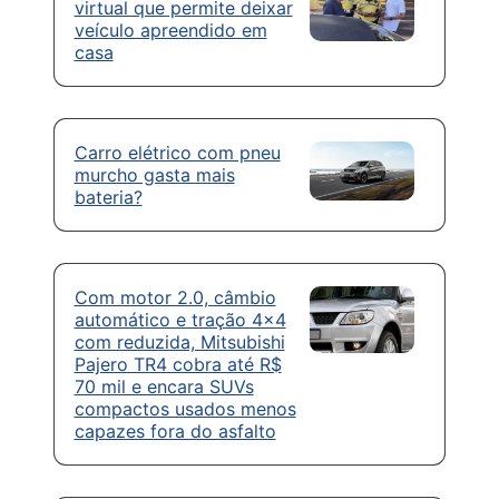
virtual que permite deixar
veículo apreendido em
casa
Carro elétrico com pneu
murcho gasta mais
bateria?
Com motor 2.0, câmbio
automático e tração 4×4
com reduzida, Mitsubishi
Pajero TR4 cobra até R$
70 mil e encara SUVs
compactos usados menos
capazes fora do asfalto