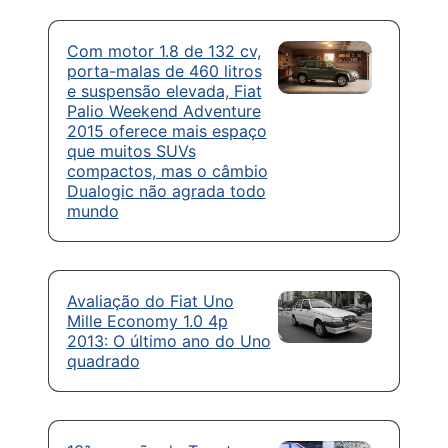
Com motor 1.8 de 132 cv,
porta-malas de 460 litros
e suspensão elevada, Fiat
Palio Weekend Adventure
2015 oferece mais espaço
que muitos SUVs
compactos, mas o câmbio
Dualogic não agrada todo
mundo
Avaliação do Fiat Uno
Mille Economy 1.0 4p
2013: O último ano do Uno
quadrado