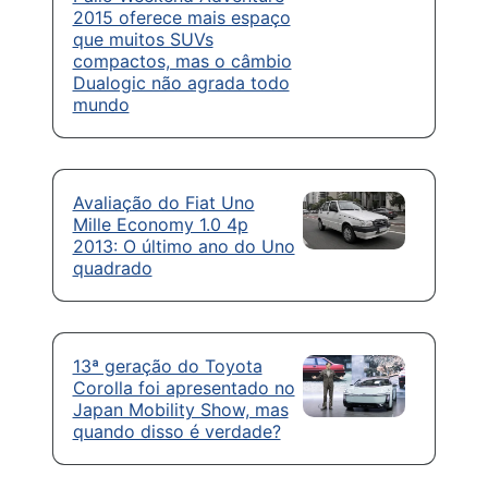
2015 oferece mais espaço
que muitos SUVs
compactos, mas o câmbio
Dualogic não agrada todo
mundo
Avaliação do Fiat Uno
Mille Economy 1.0 4p
2013: O último ano do Uno
quadrado
13ª geração do Toyota
Corolla foi apresentado no
Japan Mobility Show, mas
quando disso é verdade?