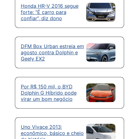
Honda HR-V 2016 segue
forte: “É carro para
confiar”, diz dono
DFM Box Urban estreia em
agosto contra Dolphin e
Geely EX2
Por R$ 150 mil, o BYD
Dolphin G Híbrido pode
virar um bom negócio
Uno Vivace 2013:
econômico, básico e cheio