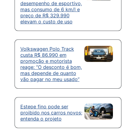
desempenho de esportivo,
mas consumo de 6 km/l e
preço de R$ 329.990
elevam o custo de uso
Volkswagen Polo Track
custa R$ 86.990 em
promoção e motorista
reage: “O desconto é bom,
mas depende de quanto
vão pagar no meu usado”
Estepe fino pode ser
proibido nos carros novos;
entenda o projeto