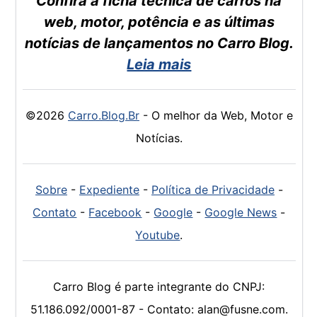
Confira a ficha técnica de carros na
web, motor, potência e as últimas
notícias de lançamentos no Carro Blog.
Leia mais
©2026
Carro.Blog.Br
- O melhor da Web, Motor e
Notícias.
Sobre
-
Expediente
-
Política de Privacidade
-
Contato
-
Facebook
-
Google
-
Google News
-
Youtube
.
Carro Blog é parte integrante do CNPJ:
51.186.092/0001-87 - Contato: alan@fusne.com.