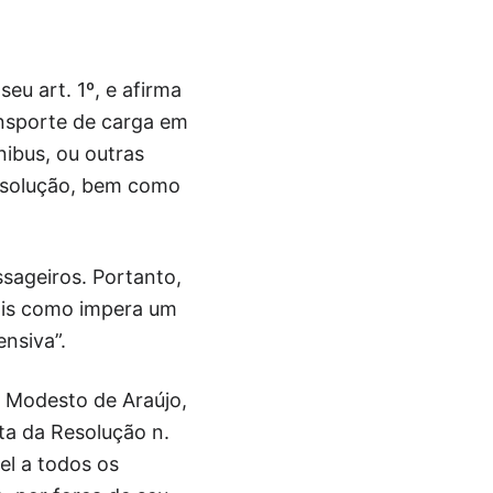
u art. 1º, e afirma
ansporte de carga em
nibus, ou outras
Resolução, bem como
ssageiros. Portanto,
pois como impera um
ensiva”.
r Modesto de Araújo,
ta da Resolução n.
el a todos os