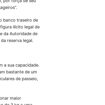
o, por força de seu
ageiros”.
 banco traseiro de
gura ilícito legal de
te da Autoridade de
da reserva legal.
om a sua capacidade.
riam bastante de um
culares de passeio,
ionar maior
to de 3 kg a uma