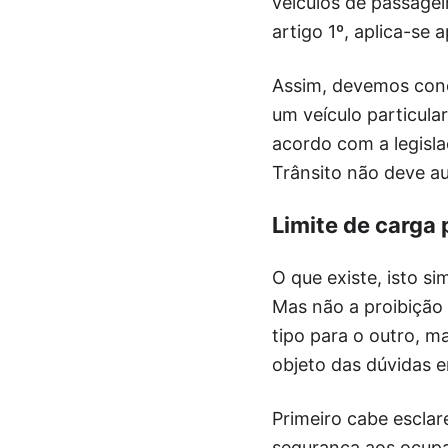
veículos de passagei
artigo 1º, aplica-se
Assim, devemos conc
um veículo particular
acordo com a legisl
Trânsito não deve au
Limite de carga
O que existe, isto s
Mas não a proibição 
tipo para o outro, m
objeto das dúvidas 
Primeiro cabe esclar
segurança aos ocupa