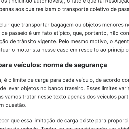
ros (incluindo automóveis), o fato é que tal Resoluçã
 apenas aos que realizam o transporte coletivo de pass
luir que transportar bagagem ou objetos menores no
 de passeio é um fato atípico, que, portanto, não confi
ação de trânsito vigente. Pelo mesmo motivo, o Agen
tuar o motorista nesse caso em respeito ao princípio 
 para veículos: norma de segurança
im, é o limite de carga para cada veículo, de acordo c
de levar objetos no banco traseiro. Esses limites va
as vamos tratar nesse texto apenas dos veículos parti
em questão.
ecer que essa limitação de carga existe para proporc
ntes do veículo. Tenha-se em consideração um obje