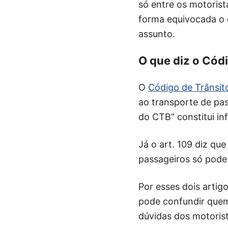
só entre os motoris
forma equivocada o q
assunto.
O que diz o Códi
O
Código de Trânsito
ao transporte de pa
do CTB” constitui in
Já o art. 109 diz qu
passageiros só pode
Por esses dois arti
pode confundir quem 
dúvidas dos motorist