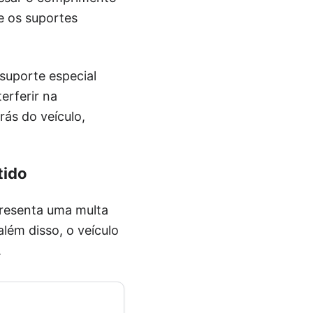
e os suportes
 suporte especial
erferir na
ás do veículo,
tido
presenta uma multa
lém disso, o veículo
.