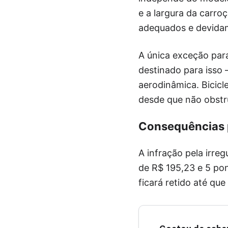
e a largura da carro
adequados e devidam
A única exceção para
destinado para isso 
aerodinâmica. Bicic
desde que não obstru
Consequências p
A infração pela irr
de R$ 195,23 e 5 pon
ficará retido até qu