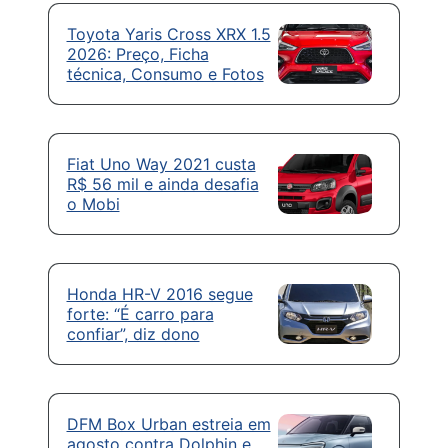
Toyota Yaris Cross XRX 1.5
2026: Preço, Ficha
técnica, Consumo e Fotos
Fiat Uno Way 2021 custa
R$ 56 mil e ainda desafia
o Mobi
Honda HR-V 2016 segue
forte: “É carro para
confiar”, diz dono
DFM Box Urban estreia em
agosto contra Dolphin e