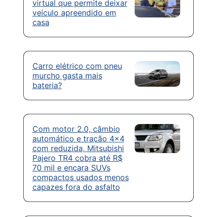
virtual que permite deixar
veículo apreendido em
casa
Carro elétrico com pneu
murcho gasta mais
bateria?
Com motor 2.0, câmbio
automático e tração 4×4
com reduzida, Mitsubishi
Pajero TR4 cobra até R$
70 mil e encara SUVs
compactos usados menos
capazes fora do asfalto