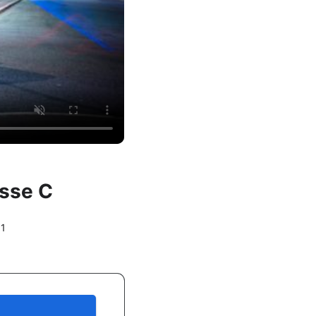
asse C
51