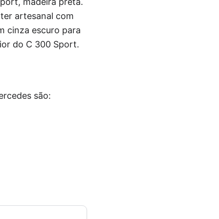
ort, madeira preta.
áter artesanal com
m cinza escuro para
ior do C 300 Sport.
ercedes são: