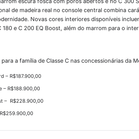
arrom escura fosca com poros abertos e no C 300 Sp
onal de madeira real no console central combina car
ernidade. Novas cores interiores disponíveis inclue
C 180 e C 200 EQ Boost, além do marrom para o inter
 para a família de Classe C nas concessionárias da M
rd – R$187.900,00
e – R$188.900,00
t – R$228.900,00
 R$259.900,00