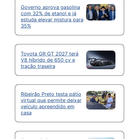
Governo aprova gasolina
com 32% de etanol e já
estuda elevar mistura para
35%
Toyota GR GT 2027 terá
V8 híbrido de 650 cv e
tração traseira
Ribeirão Preto testa pátio
virtual que permite deixar
veículo apreendido em
casa