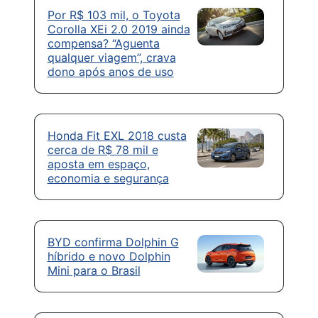
Por R$ 103 mil, o Toyota
Corolla XEi 2.0 2019 ainda
compensa? “Aguenta
qualquer viagem”, crava
dono após anos de uso
Honda Fit EXL 2018 custa
cerca de R$ 78 mil e
aposta em espaço,
economia e segurança
BYD confirma Dolphin G
híbrido e novo Dolphin
Mini para o Brasil