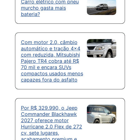
Carro elétrico com pneu
murcho gasta mais
bateria?
Com motor 2.0, câmbio
automático e tração 4×4
com reduzida, Mitsubishi
Pajero TR4 cobra até R$
70 mil e encara SUVs
compactos usados menos
capazes fora do asfalto
Por R$ 329.990, o Jeep
Commander Blackhawk
2027 oferece motor
Hurricane 2.0 Flex de 272
cv, sete lugares,
acabamento premium e