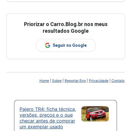
Priorizar o Carro.Blog.br nos meus
resultados Google
Seguir no Google
Home
|
Sobre
|
Reportar Erro
|
Privacidade
|
Contato
Pajero TR4: ficha técnica,
versões, preços e o que
checar antes de comprar
um exemplar usado