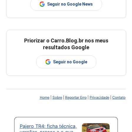
Seguir no Google News
Priorizar o Carro.Blog.br nos meus
resultados Google
Seguir no Google
Home
|
Sobre
|
Reportar Erro
|
Privacidade
|
Contato
Pajero TR4: ficha técnica,
versões, preços e o que