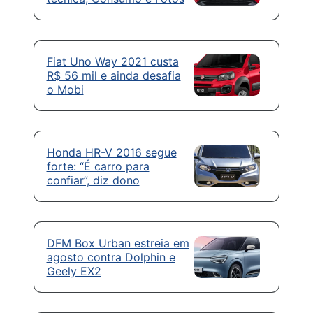
Fiat Uno Way 2021 custa
R$ 56 mil e ainda desafia
o Mobi
Honda HR-V 2016 segue
forte: “É carro para
confiar”, diz dono
DFM Box Urban estreia em
agosto contra Dolphin e
Geely EX2