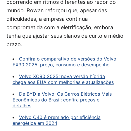
ocorrendo em ritmos diferentes ao redor do
mundo. Rowan reforçou que, apesar das
dificuldades, a empresa continua
comprometida com a eletrificação, embora
tenha que ajustar seus planos de curto e médio
prazo.
Confira o comparativo de versões do Volvo
EX30 2025: preço, consumo e desempenho
Volvo XC90 2025: nova versão híbrida
chega aos EUA com melhorias e atualizações
De BYD a Volvo: Os Carros Elétricos Mais
Econômicos do Brasil; confira preços e
detalhes
Volvo C40 é premiado por eficiência
energética em 2024