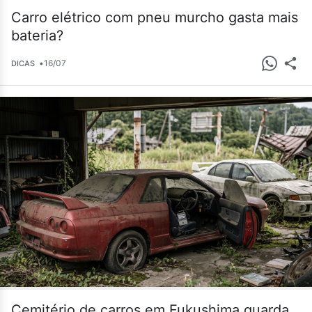
Carro elétrico com pneu murcho gasta mais
bateria?
•
16/07
DICAS
Cemitério de carros em Fukushima guarda