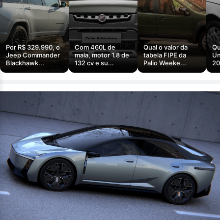
Por R$ 329.990, o
Com 460L de
Qual o valor da
Qu
Jeep Commander
mala, motor 1.8 de
tabela FIPE da
Un
Blackhawk...
132 cv e su...
Palio Weeke...
20