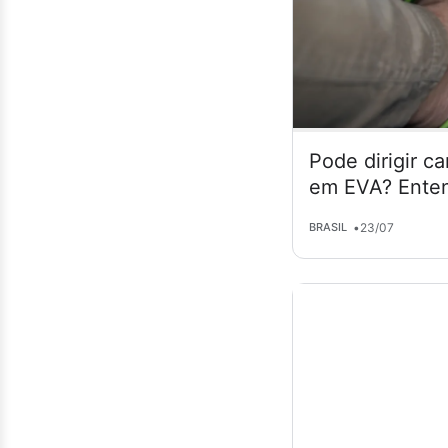
Pode dirigir c
em EVA? Enten
•
23/07
BRASIL