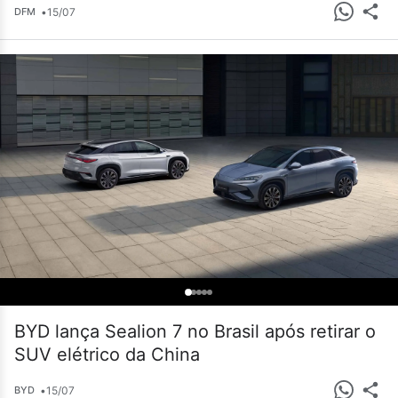
•
15/07
DFM
BYD lança Sealion 7 no Brasil após retirar o
SUV elétrico da China
•
15/07
BYD