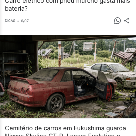
Carro elétrico com pneu murcho gasta mais
bateria?
•
16/07
DICAS
Cemitério de carros em Fukushima guarda