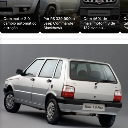
Com motor 2.0,
Por R$ 329.990, o
Com 460L de
Qu
câmbio automático
Jeep Commander
mala, motor 1.8 de
ta
e tração ...
Blackhawk...
132 cv e su...
Pa