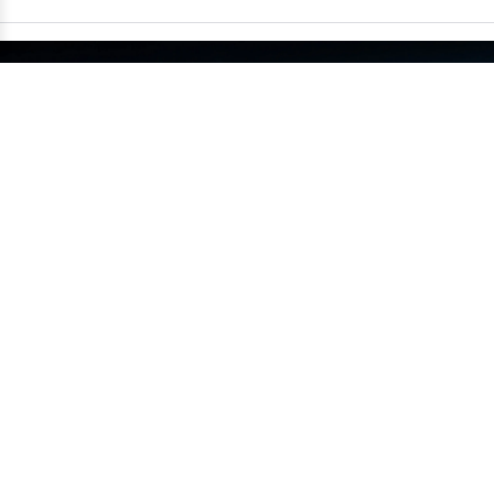
China supera um milhão de carros
exportados em um único mês
•
14/07
MUNDO