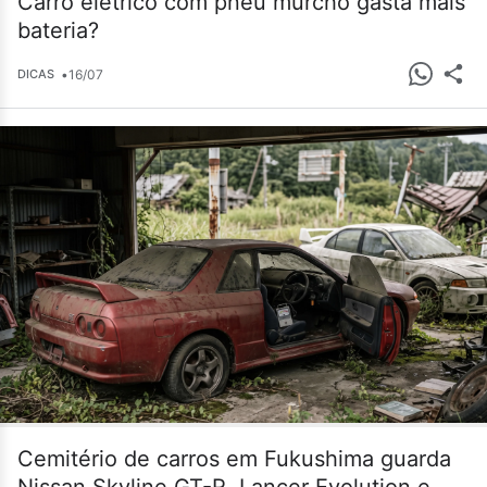
Carro elétrico com pneu murcho gasta mais
bateria?
•
16/07
DICAS
Cemitério de carros em Fukushima guarda