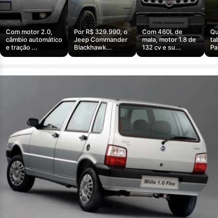
Com motor 2.0,
Por R$ 329.990, o
Com 460L de
Qu
câmbio automático
Jeep Commander
mala, motor 1.8 de
ta
e tração ...
Blackhawk...
132 cv e su...
Pa