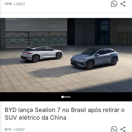
•
15/07
DFM
BYD lança Sealion 7 no Brasil após retirar o
SUV elétrico da China
•
15/07
BYD