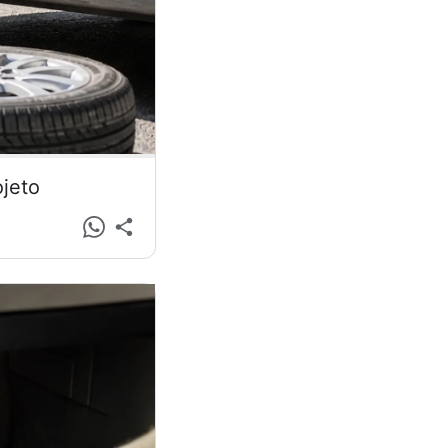
ojeto