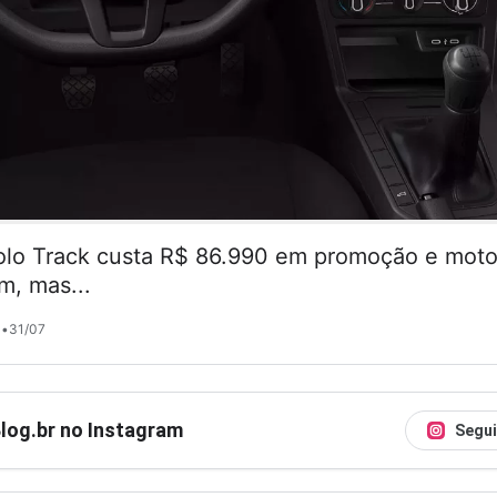
lo Track custa R$ 86.990 em promoção e motor
m, mas...
•
31/07
Blog.br no Instagram
Segui