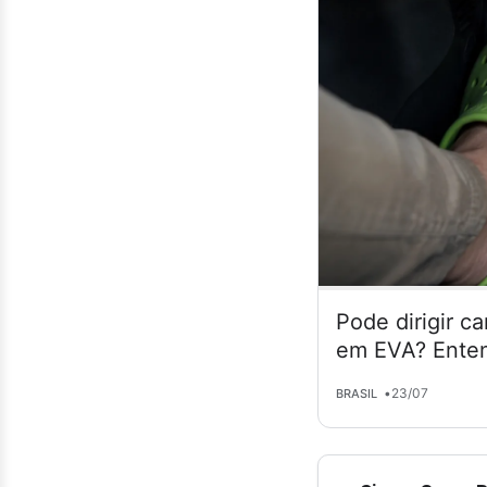
Pode dirigir c
em EVA? Enten
•
23/07
BRASIL