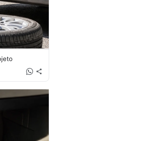
ojeto