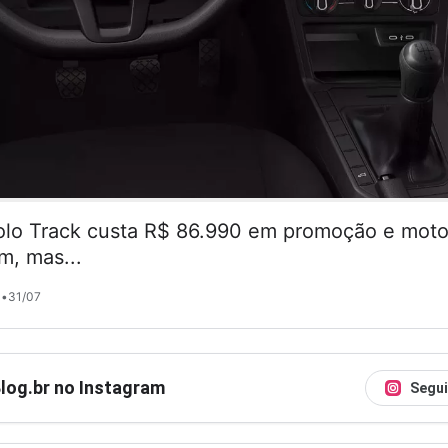
lo Track custa R$ 86.990 em promoção e motor
m, mas...
•
31/07
Blog.br no Instagram
Segui