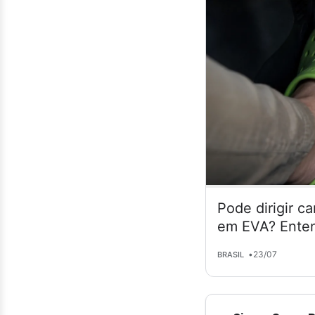
Pode dirigir c
em EVA? Enten
•
23/07
BRASIL