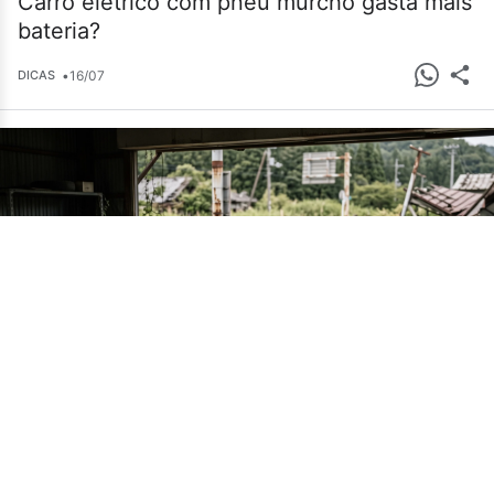
Carro elétrico com pneu murcho gasta mais
bateria?
•
16/07
DICAS
Cemitério de carros em Fukushima guarda