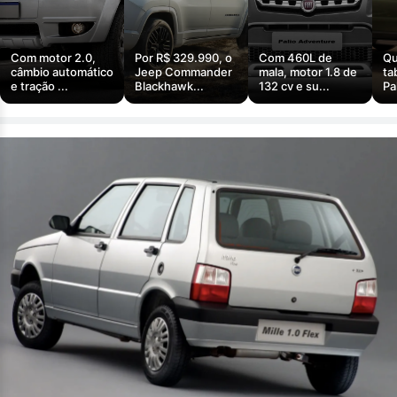
Com motor 2.0,
Por R$ 329.990, o
Com 460L de
Qu
câmbio automático
Jeep Commander
mala, motor 1.8 de
ta
e tração ...
Blackhawk...
132 cv e su...
Pa