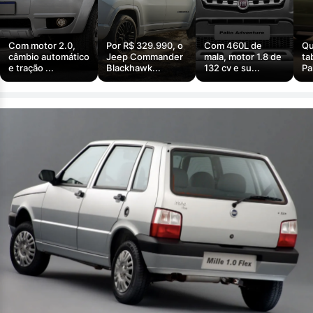
Com motor 2.0,
Por R$ 329.990, o
Com 460L de
Qu
câmbio automático
Jeep Commander
mala, motor 1.8 de
ta
e tração ...
Blackhawk...
132 cv e su...
Pa