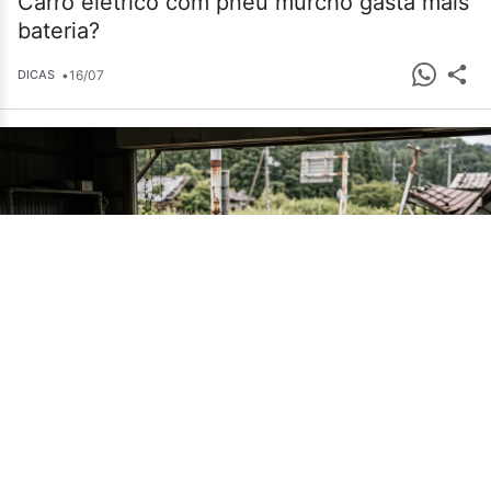
Carro elétrico com pneu murcho gasta mais
bateria?
•
16/07
DICAS
Cemitério de carros em Fukushima guarda