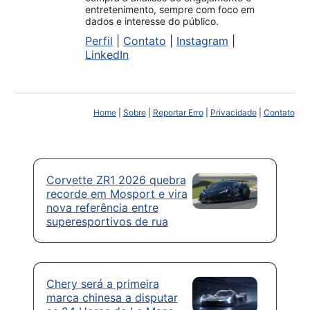
entretenimento, sempre com foco em
dados e interesse do público.
Perfil
|
Contato
|
Instagram
|
LinkedIn
Home
|
Sobre
|
Reportar Erro
|
Privacidade
|
Contato
Corvette ZR1 2026 quebra
recorde em Mosport e vira
nova referência entre
superesportivos de rua
Chery será a primeira
marca chinesa a disputar