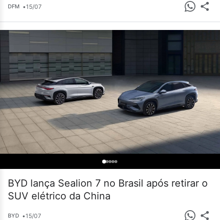
•
15/07
DFM
BYD lança Sealion 7 no Brasil após retirar o
SUV elétrico da China
•
15/07
BYD