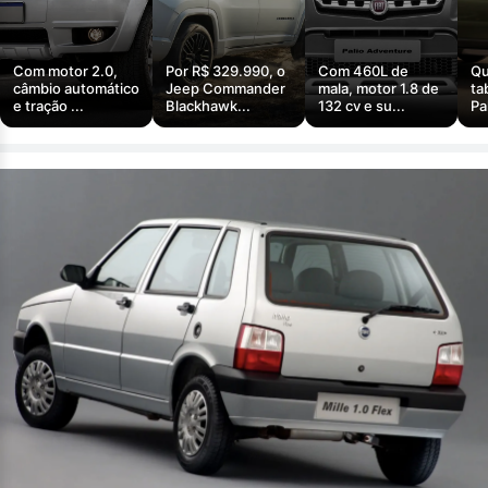
Com motor 2.0,
Por R$ 329.990, o
Com 460L de
Qu
câmbio automático
Jeep Commander
mala, motor 1.8 de
ta
e tração ...
Blackhawk...
132 cv e su...
Pa