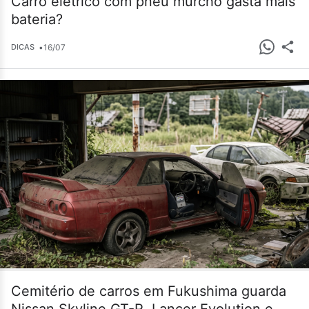
Carro elétrico com pneu murcho gasta mais
bateria?
•
16/07
DICAS
Cemitério de carros em Fukushima guarda