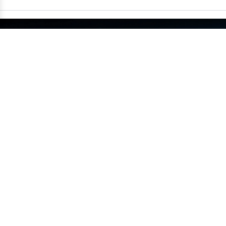
China supera um milhão de carros
exportados em um único mês
•
14/07
MUNDO