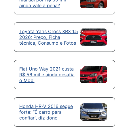
ainda vale a pena?
Toyota Yaris Cross XRX 1.5
2026: Preço, Ficha
técnica, Consumo e Fotos
Fiat Uno Way 2021 custa
R$ 56 mil e ainda desafia
o Mobi
Honda HR-V 2016 segue
forte: “É carro para
confiar”, diz dono