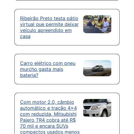
Ribeirão Preto testa pátio
virtual que permite deixar
veículo apreendido em
casa
Carro elétrico com pneu
murcho gasta mais
bateria?
Com motor 2.0, câmbio
automático e tração 4×4
com reduzida, Mitsubishi
Pajero TR4 cobra até R$
70 mil e encara SUVs
compactos usados menos