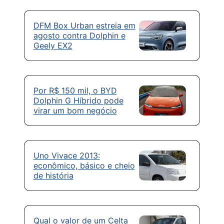
DFM Box Urban estreia em
agosto contra Dolphin e
Geely EX2
Por R$ 150 mil, o BYD
Dolphin G Híbrido pode
virar um bom negócio
Uno Vivace 2013:
econômico, básico e cheio
de história
Qual o valor de um Celta