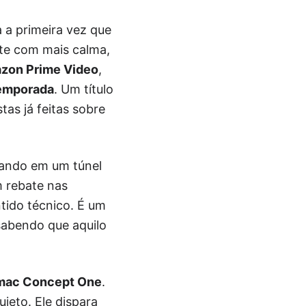
a a primeira vez que
ste com mais calma,
zon Prime Video
,
emporada
. Um título
as já feitas sobre
ando em um túnel
m rebate nas
tido técnico. É um
sabendo que aquilo
mac Concept One
.
ieto. Ele dispara