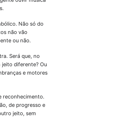
s.
mbólico. Não só do
cos não vão
gente ou não.
ra. Será que, no
 jeito diferente? Ou
embranças e motores
de reconhecimento.
xão, de progresso e
outro jeito, sem