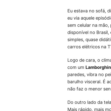
Eu estava no sofá, d
eu via aquele episód
sem celular na mão, 
disponível no Brasil,
simples, quase didát
carros elétricos na T
Logo de cara, o cl
com um
Lamborghin
paredes, vibra no pe
barulho visceral. É 
não faz o menor sent
Do outro lado da tel
Mais rápido, mais m