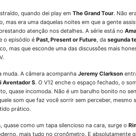
istraído, quando dei play em
The Grand Tour
. Não er
io, mas era uma daquelas noites em que a gente assi
prestando atenção nos detalhes. A série está no
Ama
 e o episódio é
Past, Present or Future
, da
segunda t
ico, mas que esconde uma das discussões mais honest
V.
ima muda. A câmera acompanha
Jeremy Clarkson
entr
i Aventador S
. O V12 enche o espaço fechado, o so
ito, quase incomoda. Não é um barulho bonito no sen
aquele som que faz você sorrir sem perceber, mesmo 
ido prático.
a, quase como um tapa silencioso na cara, surge o
Ri
oderno, mais tudo no cronômetro. E absolutamente qu