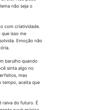
blema não seja o
co com criatividade.
o que isso me
esolvida. Emoção não
ória.
zem barulho quando
cê sinta algo no
rfeitos, mas
o tempo, aceita que
 raiva do futuro. É
 gente ouvir música