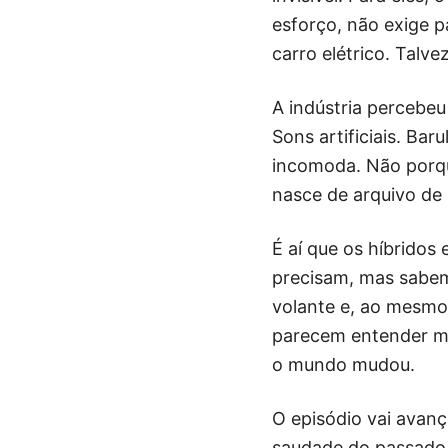
esforço, não exige p
carro elétrico. Talve
A indústria percebeu
Sons artificiais. Ba
incomoda. Não porqu
nasce de arquivo de
É aí que os híbrido
precisam, mas sabem
volante e, ao mesmo
parecem entender me
o mundo mudou.
O episódio vai avanç
saudade do passado. 