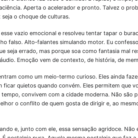
aciência. Aperta o acelerador e pronto. Talvez o pro
z seja o choque de culturas.
 esse vazio emocional e resolveu tentar tapar o bura
rulho falso. Alto-falantes simulando motor. Eu confess
e seja errado, mas porque soa como fantasia mal r
 áudio. Emoção vem de contexto, de história, de mem
s entram como um meio-termo curioso. Eles ainda fa
 ficar quietos quando convém. Eles permitem que vo
 tempo, convivem com a cidade moderna. Não são pe
lhor o conflito de quem gosta de dirigir e, ao mesm
ando e, junto com ele, essa sensação agridoce. Não é
É nostalgia pura. Aquela mesma nostalgia que faz a