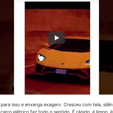
para isso e enxerga exagero. Cresceu com tela, silên
 o carro elétrico faz todo o sentido. É rápido, é limpo,