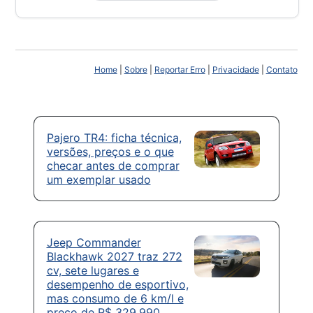
Home
|
Sobre
|
Reportar Erro
|
Privacidade
|
Contato
Pajero TR4: ficha técnica,
versões, preços e o que
checar antes de comprar
um exemplar usado
Jeep Commander
Blackhawk 2027 traz 272
cv, sete lugares e
desempenho de esportivo,
mas consumo de 6 km/l e
preço de R$ 329.990