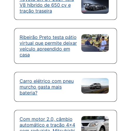
V8 híbrido de 650 cv e
tração traseira
Ribeirão Preto testa pátio
virtual que permite deixar
veículo apreendido em
casa
Carro elétrico com pneu
murcho gasta mais
bateria?
Com motor 2.0, câmbio
automático e tração 4×4
com reduzida, Mitsubishi