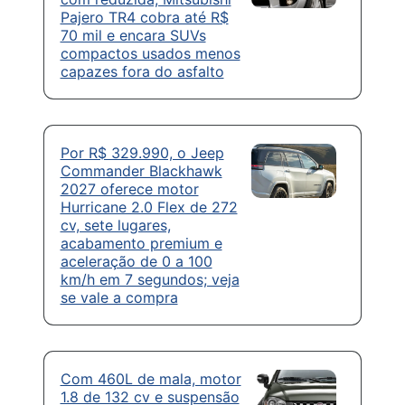
Pajero TR4 cobra até R$
70 mil e encara SUVs
compactos usados menos
capazes fora do asfalto
Por R$ 329.990, o Jeep
Commander Blackhawk
2027 oferece motor
Hurricane 2.0 Flex de 272
cv, sete lugares,
acabamento premium e
aceleração de 0 a 100
km/h em 7 segundos; veja
se vale a compra
Com 460L de mala, motor
1.8 de 132 cv e suspensão