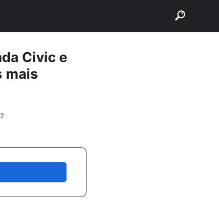
buscar
nda Civic e
s mais
42