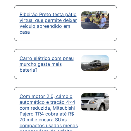
Ribeirão Preto testa pátio
virtual que permite deixar
veículo apreendido em
casa
Carro elétrico com pneu
murcho gasta mais
bateria?
Com motor 2.0, câmbio
automático e tração 4×4
com reduzida, Mitsubishi
Pajero TR4 cobra até R$
70 mil e encara SUVs
compactos usados menos