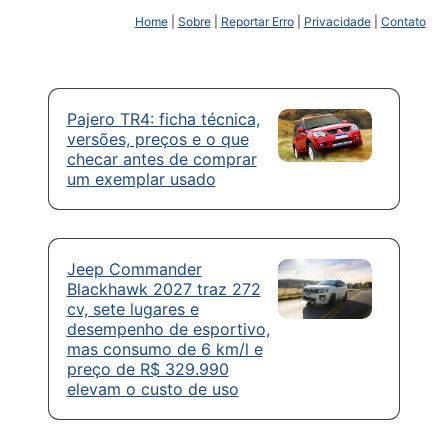
Home
|
Sobre
|
Reportar Erro
|
Privacidade
|
Contato
Pajero TR4: ficha técnica,
versões, preços e o que
checar antes de comprar
um exemplar usado
Jeep Commander
Blackhawk 2027 traz 272
cv, sete lugares e
desempenho de esportivo,
mas consumo de 6 km/l e
preço de R$ 329.990
elevam o custo de uso