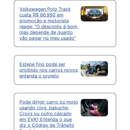
Volkswagen Polo Track
custa R$ 86.990 em
promoção e motorista
reage: “O desconto é bom,
mas depende de quanto
vão pagar no meu usado”
Estepe fino pode ser
proibido nos carros novos;
entenda o projeto
Pode dirigir carro ou moto
usando clog, babuche,
Crocs ou outro calçado
em EVA? Entenda o que
diz o Código de Trânsito