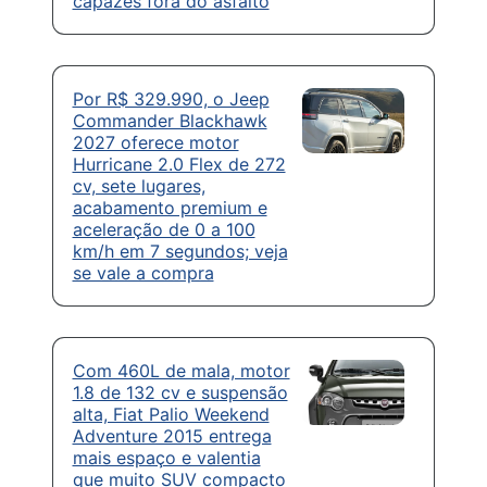
capazes fora do asfalto
Por R$ 329.990, o Jeep
Commander Blackhawk
2027 oferece motor
Hurricane 2.0 Flex de 272
cv, sete lugares,
acabamento premium e
aceleração de 0 a 100
km/h em 7 segundos; veja
se vale a compra
Com 460L de mala, motor
1.8 de 132 cv e suspensão
alta, Fiat Palio Weekend
Adventure 2015 entrega
mais espaço e valentia
que muito SUV compacto