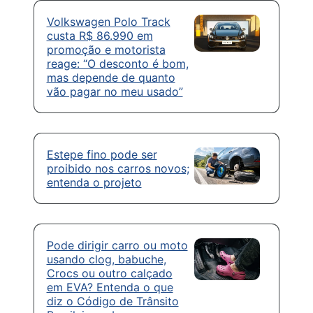
Volkswagen Polo Track
custa R$ 86.990 em
promoção e motorista
reage: “O desconto é bom,
mas depende de quanto
vão pagar no meu usado”
Estepe fino pode ser
proibido nos carros novos;
entenda o projeto
Pode dirigir carro ou moto
usando clog, babuche,
Crocs ou outro calçado
em EVA? Entenda o que
diz o Código de Trânsito