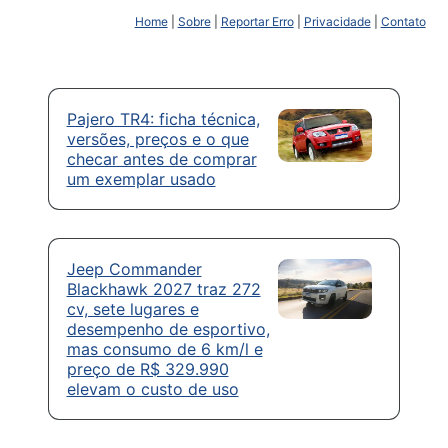
Home
|
Sobre
|
Reportar Erro
|
Privacidade
|
Contato
Pajero TR4: ficha técnica,
versões, preços e o que
checar antes de comprar
um exemplar usado
Jeep Commander
Blackhawk 2027 traz 272
cv, sete lugares e
desempenho de esportivo,
mas consumo de 6 km/l e
preço de R$ 329.990
elevam o custo de uso