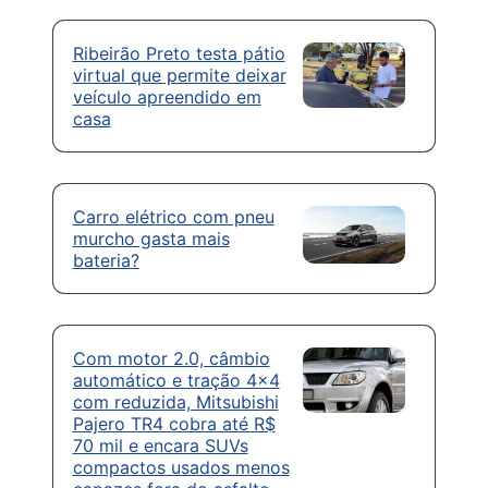
Ribeirão Preto testa pátio
virtual que permite deixar
veículo apreendido em
casa
Carro elétrico com pneu
murcho gasta mais
bateria?
Com motor 2.0, câmbio
automático e tração 4×4
com reduzida, Mitsubishi
Pajero TR4 cobra até R$
70 mil e encara SUVs
compactos usados menos