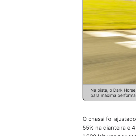
Na pista, o Dark Horse 
para máxima performa
O chassi foi ajustad
55% na dianteira e 