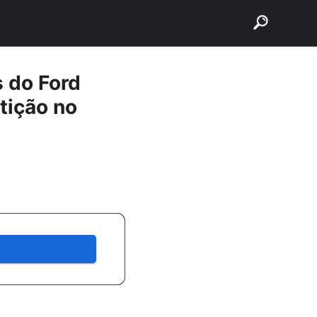
buscar
s do Ford
tição no