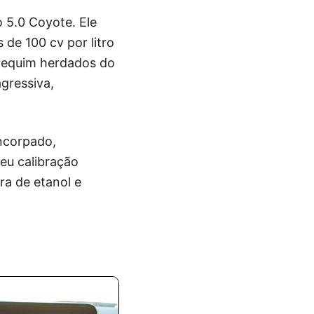
 5.0 Coyote. Ele
 de 100 cv por litro
brequim herdados do
gressiva,
ncorpado,
beu calibração
ra de etanol e