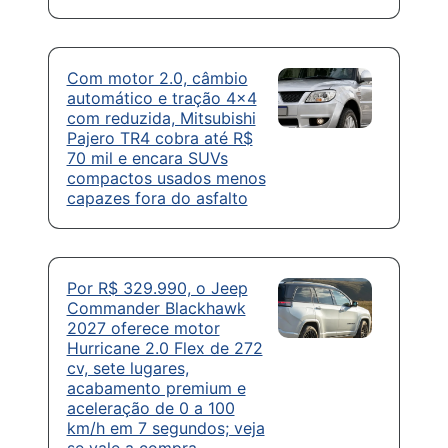
Com motor 2.0, câmbio
automático e tração 4×4
com reduzida, Mitsubishi
Pajero TR4 cobra até R$
70 mil e encara SUVs
compactos usados menos
capazes fora do asfalto
Por R$ 329.990, o Jeep
Commander Blackhawk
2027 oferece motor
Hurricane 2.0 Flex de 272
cv, sete lugares,
acabamento premium e
aceleração de 0 a 100
km/h em 7 segundos; veja
se vale a compra