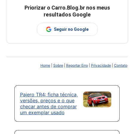
Priorizar o Carro.Blog.br nos meus
resultados Google
Seguir no Google
Home
|
Sobre
|
Reportar Erro
|
Privacidade
|
Contato
Pajero TR4: ficha técnica,
versões, preços e o que
checar antes de comprar
um exemplar usado