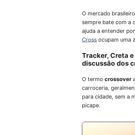
O mercado brasileir
sempre bate com a c
ajuda a entender po
Cross
ocupam uma zo
Tracker, Creta 
discussão dos c
O termo
crossover
a
carroceria, geralment
para cidade, sem a m
picape.