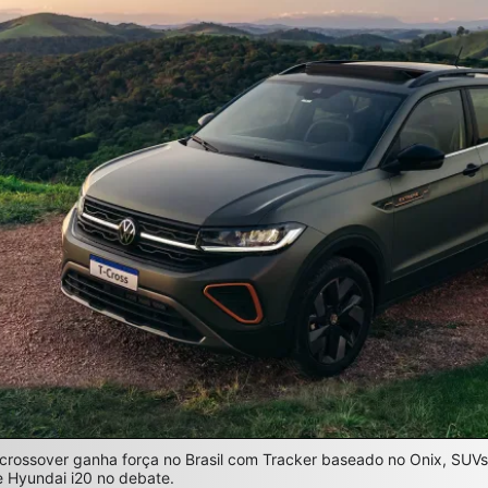
 crossover ganha força no Brasil com Tracker baseado no Onix, SUV
 Hyundai i20 no debate.