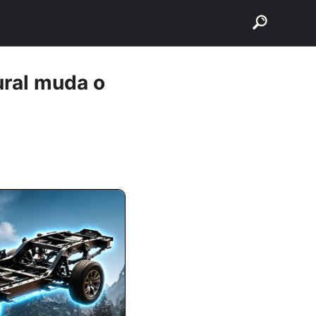
buscar
ural muda o