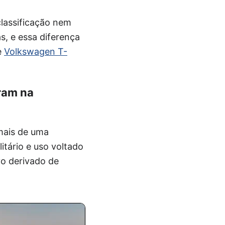
classificação nem
, e essa diferença
e
Volkswagen T-
ram na
mais de uma
itário e uso voltado
vo derivado de