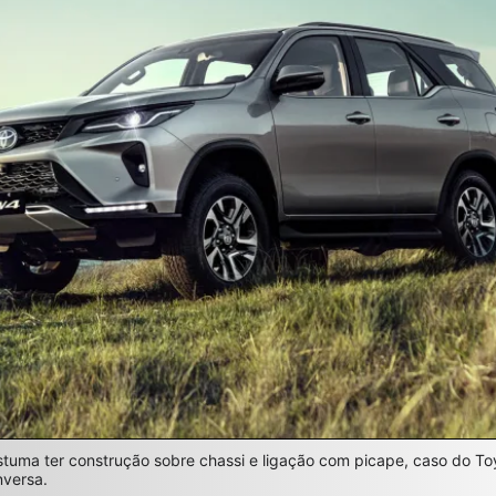
stuma ter construção sobre chassi e ligação com picape, caso do To
nversa.