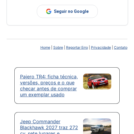
Seguir no Google
Home
|
Sobre
|
Reportar Erro
|
Privacidade
|
Contato
Pajero TR4: ficha técnica,
versões, preços e o que
checar antes de comprar
um exemplar usado
Jeep Commander
Blackhawk 2027 traz 272
cv, sete lugares e