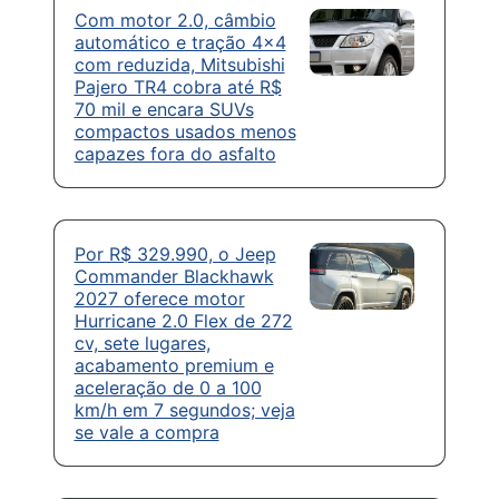
Com motor 2.0, câmbio
automático e tração 4×4
com reduzida, Mitsubishi
Pajero TR4 cobra até R$
70 mil e encara SUVs
compactos usados menos
capazes fora do asfalto
Por R$ 329.990, o Jeep
Commander Blackhawk
2027 oferece motor
Hurricane 2.0 Flex de 272
cv, sete lugares,
acabamento premium e
aceleração de 0 a 100
km/h em 7 segundos; veja
se vale a compra