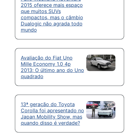
2015 oferece mais espaço
que muitos SUVs
compactos, mas o câmbio
Dualogic não agrada todo
mundo
Avaliação do Fiat Uno
Mille Economy 1.0 4p
2013: O último ano do Uno
quadrado
13ª geração do Toyota
Corolla foi apresentado no
Japan Mobility Show, mas
quando disso é verdade?