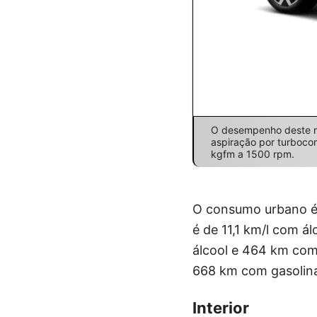
O desempenho deste mod
aspiração por turbocom
kgfm a 1500 rpm.
O consumo urbano é d
é de 11,1 km/l com á
álcool e 464 km com
668 km com gasolina
Interior