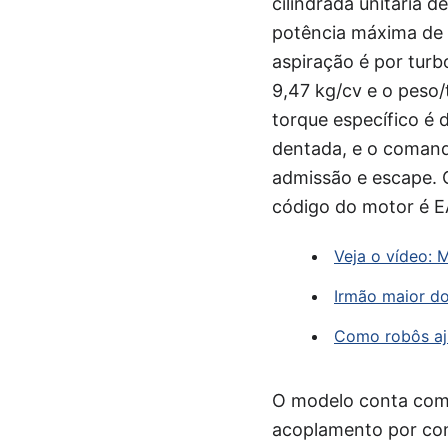
cilindrada unitária 
potência máxima de 
aspiração é por turb
9,47 kg/cv e o peso/t
torque específico é 
dentada, e o comand
admissão e escape. O
código do motor é E
Veja o vídeo: 
Irmão maior do
Como robôs aj
O modelo conta com 
acoplamento por con