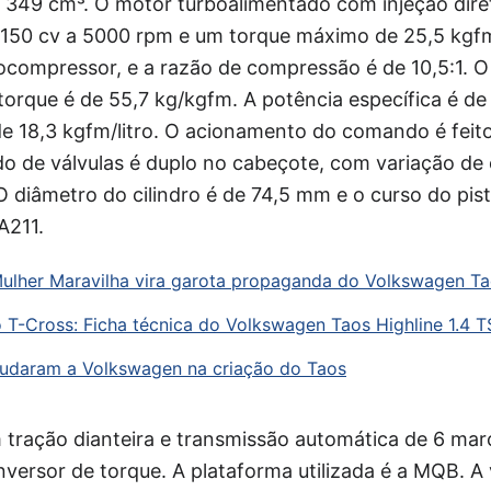
de 349 cm³. O motor turboalimentado com injeção dir
150 cv a 5000 rpm e um torque máximo de 25,5 kgf
ocompressor, e a razão de compressão é de 10,5:1. O
orque é de 55,7 kg/kgfm. A potência específica é de 1
de 18,3 kgfm/litro. O acionamento do comando é feito
o de válvulas é duplo no cabeçote, com variação d
 diâmetro do cilindro é de 74,5 mm e o curso do pi
A211.
Mulher Maravilha vira garota propaganda do Volkswagen T
 T-Cross: Ficha técnica do Volkswagen Taos Highline 1.4 T
udaram a Volkswagen na criação do Taos
tração dianteira e transmissão automática de 6 ma
versor de torque. A plataforma utilizada é a MQB. A