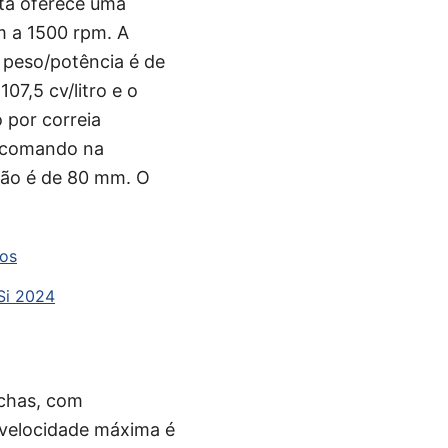
eta oferece uma
m a 1500 rpm. A
 peso/potência é de
07,5 cv/litro e o
 por correia
e comando na
stão é de 80 mm. O
aos
Si 2024
rchas, com
 velocidade máxima é