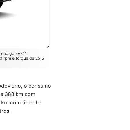
, código EA211,
00 rpm e torque de 25,5
rodoviário, o consumo
é de 388 km com
 km com álcool e
tros.