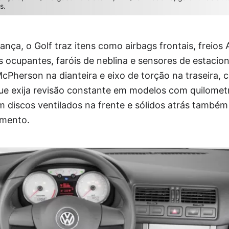
s.
nça, o Golf traz itens como airbags frontais, freios 
 ocupantes, faróis de neblina e sensores de estacio
cPherson na dianteira e eixo de torção na traseira, c
 que exija revisão constante em modelos com quilome
m discos ventilados na frente e sólidos atrás també
gmento.