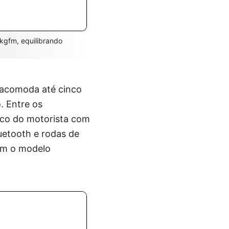
 kgfm, equilibrando
r acomoda até cinco
. Entre os
nco do motorista com
luetooth e rodas de
têm o modelo