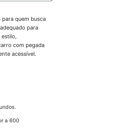
o para quem busca
o adequado para
estilo,
m carro com pegada
nte acessível.
gundos.
or a 600