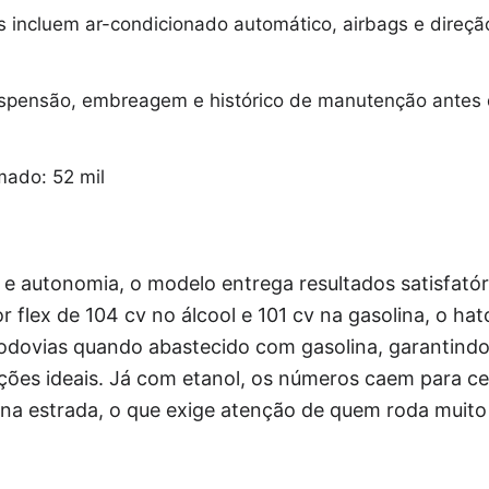
 incluem ar-condicionado automático, airbags e direçã
spensão, embreagem e histórico de manutenção antes
mado: 52 mil
e autonomia, o modelo entrega resultados satisfatór
 flex de 104 cv no álcool e 101 cv na gasolina, o ha
 rodovias quando abastecido com gasolina, garantind
ões ideais. Já com etanol, os números caem para cer
l na estrada, o que exige atenção de quem roda muit