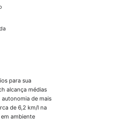
o
 da
ios para sua
tch alcança médias
o autonomia de mais
ca de 6,2 km/l na
o em ambiente