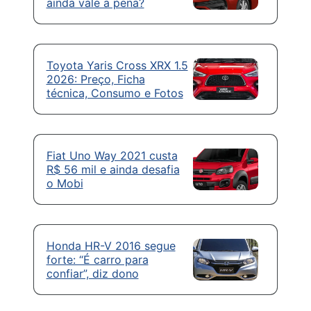
ainda vale a pena?
Toyota Yaris Cross XRX 1.5
2026: Preço, Ficha
técnica, Consumo e Fotos
Fiat Uno Way 2021 custa
R$ 56 mil e ainda desafia
o Mobi
Honda HR-V 2016 segue
forte: “É carro para
confiar”, diz dono