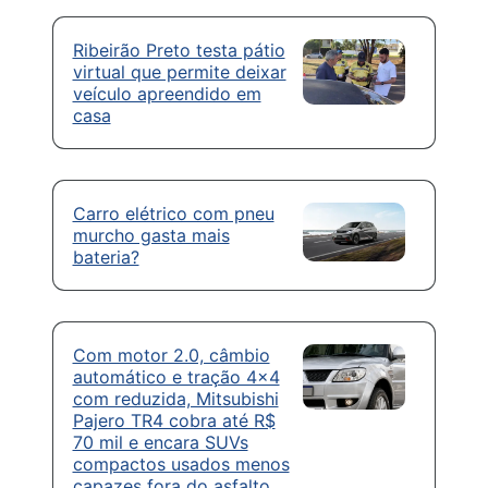
Ribeirão Preto testa pátio
virtual que permite deixar
veículo apreendido em
casa
Carro elétrico com pneu
murcho gasta mais
bateria?
Com motor 2.0, câmbio
automático e tração 4×4
com reduzida, Mitsubishi
Pajero TR4 cobra até R$
70 mil e encara SUVs
compactos usados menos
capazes fora do asfalto