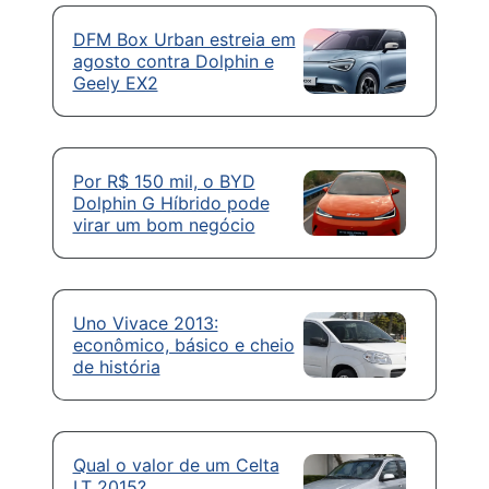
DFM Box Urban estreia em
agosto contra Dolphin e
Geely EX2
Por R$ 150 mil, o BYD
Dolphin G Híbrido pode
virar um bom negócio
Uno Vivace 2013:
econômico, básico e cheio
de história
Qual o valor de um Celta
LT 2015?