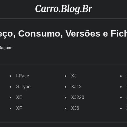
reço, Consumo, Versões e Fic
Jaguar
I-Pace
XJ
S-Type
XJ12
XE
XJ220
XF
XJ6