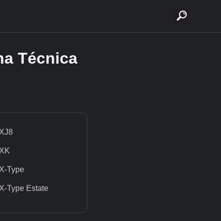
buscar
ha Técnica
XJ8
XK
X-Type
X-Type Estate