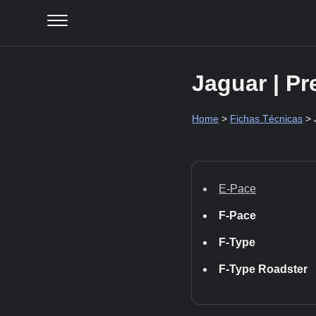
Jaguar | P
Home
>
Fichas Técnicas
> 
E-Pace
F-Pace
F-Type
F-Type Roadster