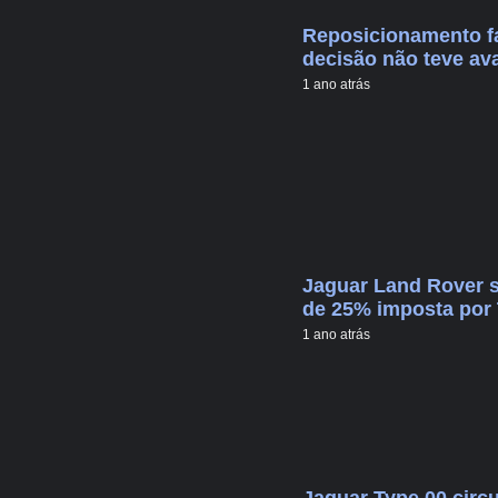
Reposicionamento f
decisão não teve av
1 ano atrás
Jaguar Land Rover s
de 25% imposta por
1 ano atrás
Jaguar Type 00 circu