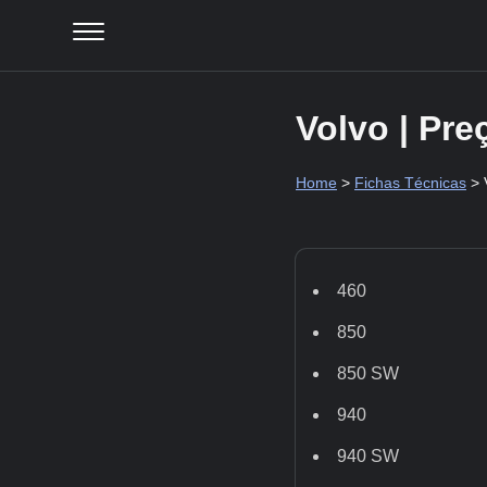
Volvo | Pr
Home
>
Fichas Técnicas
> 
460
850
850 SW
940
940 SW