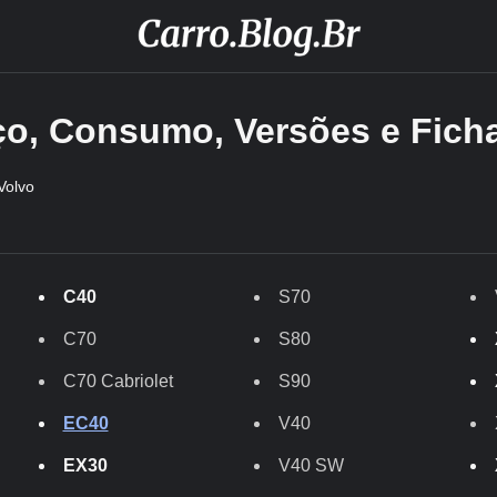
eço, Consumo, Versões e Fich
Volvo
C40
S70
C70
S80
C70 Cabriolet
S90
EC40
V40
EX30
V40 SW