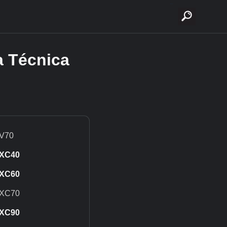
buscar
a Técnica
V70
XC40
XC60
XC70
XC90