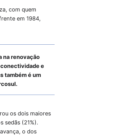
onza, com quem
frente em 1984,
sa na renovação
 conectividade e
ias também é um
rcosul.
rou os dois maiores
os sedãs (21%).
avança, o dos