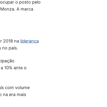
 ocupar o posto pelo
do Monza. A marca
ar 2018 na
liderança
 no país.
cipação
 a 10% ante o
aís com volume
o na era mais