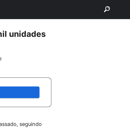
buscar
mil unidades
8
passado, seguindo