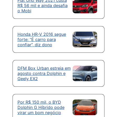
Fiat Uno Way 2021 custa
R$ 56 mil e ainda desafia
o Mobi
Honda HR-V 2016 segue
forte: “É carro para
confiar”, diz dono
DFM Box Urban estreia em
agosto contra Dolphin e
Geely EX2
Por R$ 150 mil, o BYD
Dolphin G Híbrido pode
virar um bom negócio