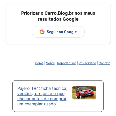
Priorizar o Carro.Blog.br nos meus
resultados Google
Seguir no Google
Home
|
Sobre
|
Reportar Erro
|
Privacidade
|
Contato
Pajero TR4: ficha técnica,
versões, preços e o que
checar antes de comprar
um exemplar usado