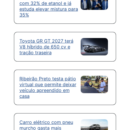
com 32% de etanol e já
estuda elevar mistura para
35%
Toyota GR GT 2027 terá
V8 híbrido de 650 cv e
tração traseira
Ribeirão Preto testa pátio
virtual que permite deixar
veículo apreendido em
casa
Carro elétrico com pneu
murcho gasta mais