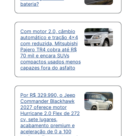
bateria?
Com motor 2.0, câmbio
automático e tração 4×4
com reduzida, Mitsubishi
Pajero TR4 cobra até R$
70 mil e encara SUVs
compactos usados menos
capazes fora do asfalto
Por R$ 329.990, o Jeep
Commander Blackhawk
2027 oferece motor
Hurricane 2.0 Flex de 272
cv, sete lugares,
acabamento premium e
aceleração de 0 a 100