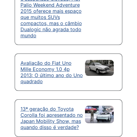
Palio Weekend Adventure
2015 oferece mais espaço
que muitos SUVs
compactos, mas o câmbio
Dualogic não agrada todo
mundo
Avaliação do Fiat Uno
Mille Economy 1.0 4p
2013: O último ano do Uno
quadrado
13ª geração do Toyota
Corolla foi apresentado no
Japan Mobility Show, mas
quando disso é verdade?