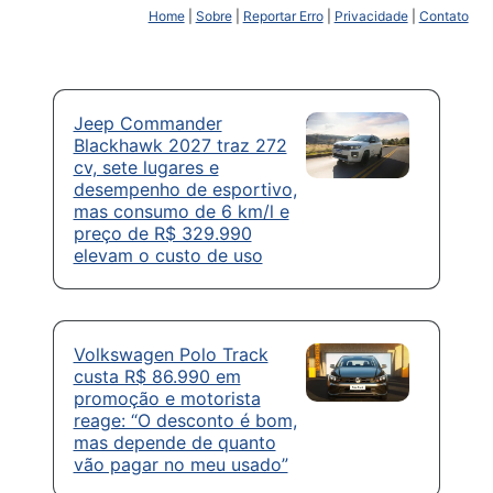
Home
|
Sobre
|
Reportar Erro
|
Privacidade
|
Contato
Jeep Commander
Blackhawk 2027 traz 272
cv, sete lugares e
desempenho de esportivo,
mas consumo de 6 km/l e
preço de R$ 329.990
elevam o custo de uso
Volkswagen Polo Track
custa R$ 86.990 em
promoção e motorista
reage: “O desconto é bom,
mas depende de quanto
vão pagar no meu usado”