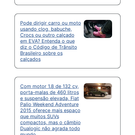
Pode dirigir carro ou moto
usando clog, babuche,
Crocs ou outro calçado
em EVA? Entenda o que
diz o Código de Trânsito
Brasileiro sobre os
calçados
Com motor 1.8 de 132 cv,
porta-malas de 460 litros
e suspensão elevada, Fiat
Palio Weekend Adventure
2015 oferece mais espaço
que muitos SUVs
compactos, mas o câmbio
Dualogic não agrada todo
mundo