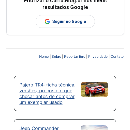
Priorizar o Carro.Blog.br nos meus
resultados Google
Seguir no Google
Home
|
Sobre
|
Reportar Erro
|
Privacidade
|
Contato
Pajero TR4: ficha técnica,
versões, preços e o que
checar antes de comprar
um exemplar usado
Jeep Commander