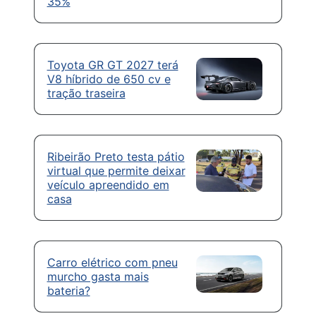
35%
Toyota GR GT 2027 terá
V8 híbrido de 650 cv e
tração traseira
Ribeirão Preto testa pátio
virtual que permite deixar
veículo apreendido em
casa
Carro elétrico com pneu
murcho gasta mais
bateria?