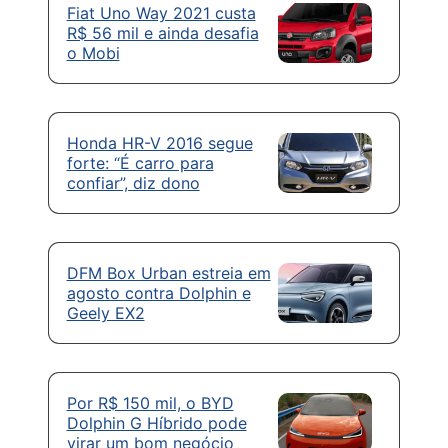
Fiat Uno Way 2021 custa
R$ 56 mil e ainda desafia
o Mobi
Honda HR-V 2016 segue
forte: “É carro para
confiar”, diz dono
DFM Box Urban estreia em
agosto contra Dolphin e
Geely EX2
Por R$ 150 mil, o BYD
Dolphin G Híbrido pode
virar um bom negócio