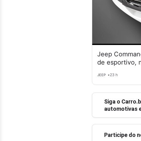
Jeep Commande
de esportivo,
•
23 h
JEEP
Siga o
Carro.b
automotivas e
Participe do 