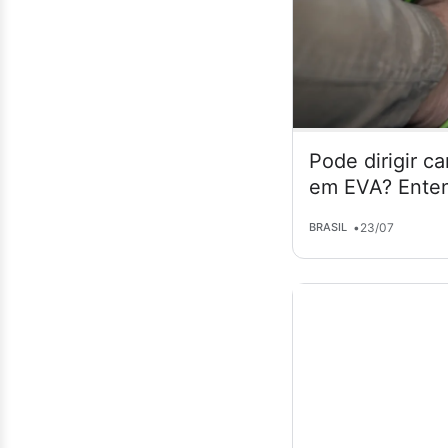
Pode dirigir c
em EVA? Enten
•
23/07
BRASIL