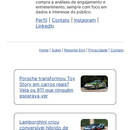
compra a análises de engajamento e
entretenimento, sempre com foco em
dados e interesse do público.
Perfil
|
Contato
|
Instagram
|
LinkedIn
Home
|
Sobre
|
Reportar Erro
|
Privacidade
|
Contato
Porsche transformou Toy
Story em carros reais?
Veja os 911 que ninguém
esperava ver
Lamborghini criou
conversível híbrido de