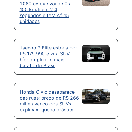
1.080 cv que vai de 0 a
100 km/h em 2,4
segundos e terá só 15
unidades
Jaecoo 7 Elite estreia por
R$ 179.990 e vira SUV
híbrido plug-in mais
barato do Brasil
Honda Civic desaparece
das ruas: preço de R$ 266
mil e avanço dos SUVs
explicam queda drástica