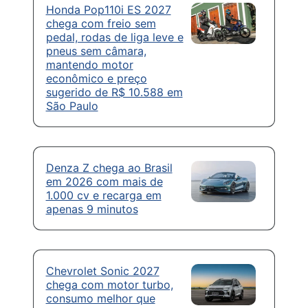
Honda Pop110i ES 2027
chega com freio sem
pedal, rodas de liga leve e
pneus sem câmara,
mantendo motor
econômico e preço
sugerido de R$ 10.588 em
São Paulo
Denza Z chega ao Brasil
em 2026 com mais de
1.000 cv e recarga em
apenas 9 minutos
Chevrolet Sonic 2027
chega com motor turbo,
consumo melhor que