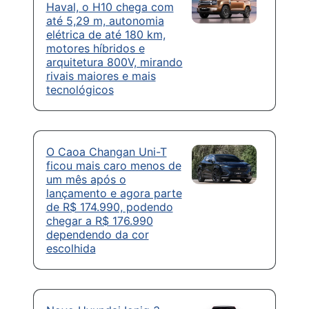
Haval, o H10 chega com
até 5,29 m, autonomia
elétrica de até 180 km,
motores híbridos e
arquitetura 800V, mirando
rivais maiores e mais
tecnológicos
O Caoa Changan Uni-T
ficou mais caro menos de
um mês após o
lançamento e agora parte
de R$ 174.990, podendo
chegar a R$ 176.990
dependendo da cor
escolhida