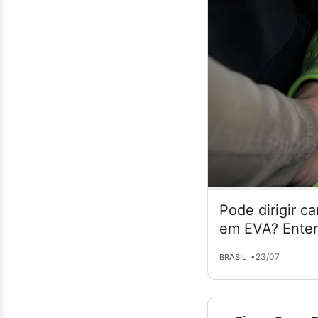
Pode dirigir c
em EVA? Enten
•
23/07
BRASIL