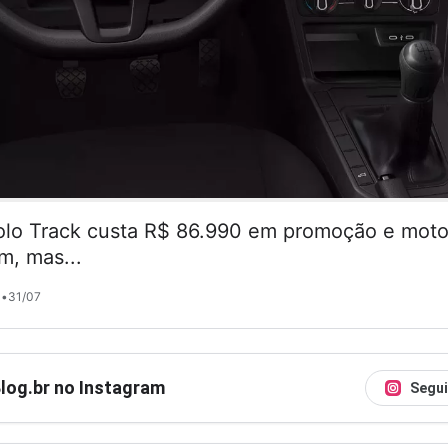
lo Track custa R$ 86.990 em promoção e motor
m, mas...
•
31/07
Blog.br no Instagram
Segui