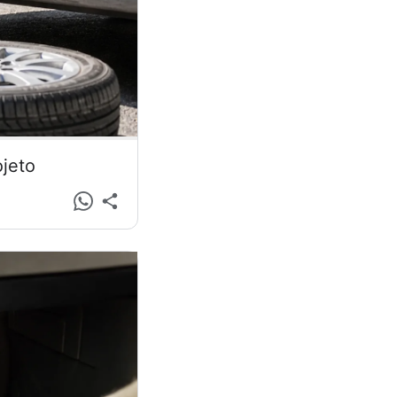
ojeto