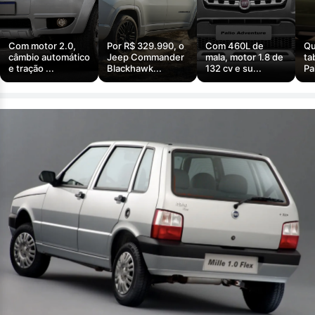
Com motor 2.0,
Por R$ 329.990, o
Com 460L de
Qu
câmbio automático
Jeep Commander
mala, motor 1.8 de
ta
e tração ...
Blackhawk...
132 cv e su...
Pa