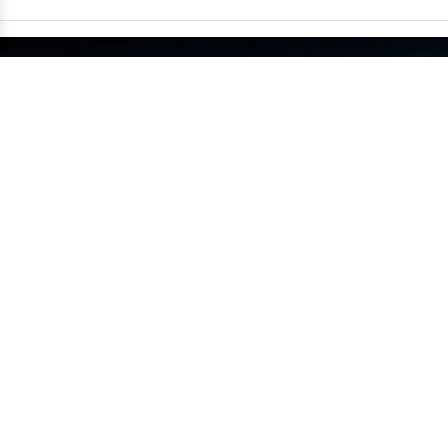
China supera um milhão de carros
exportados em um único mês
•
14/07
MUNDO