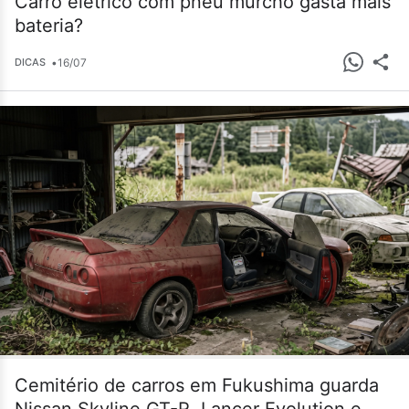
Carro elétrico com pneu murcho gasta mais
bateria?
•
16/07
DICAS
Cemitério de carros em Fukushima guarda