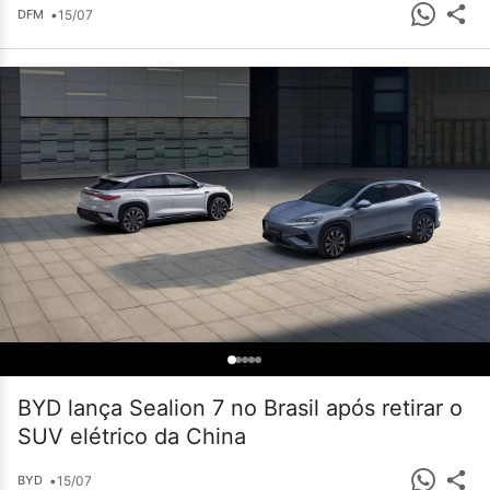
•
15/07
DFM
BYD lança Sealion 7 no Brasil após retirar o
SUV elétrico da China
•
15/07
BYD