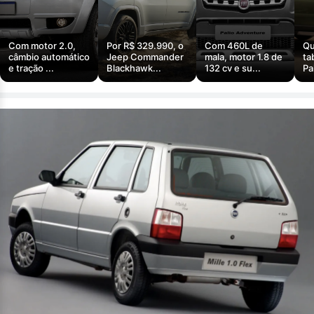
Com motor 2.0,
Por R$ 329.990, o
Com 460L de
Qu
câmbio automático
Jeep Commander
mala, motor 1.8 de
ta
e tração ...
Blackhawk...
132 cv e su...
Pa