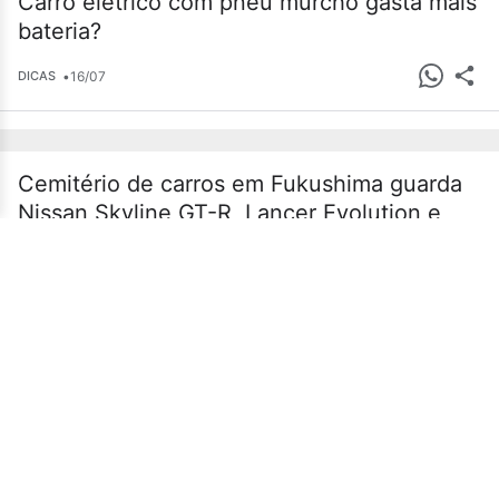
Carro elétrico com pneu murcho gasta mais
bateria?
•
16/07
DICAS
Cemitério de carros em Fukushima guarda