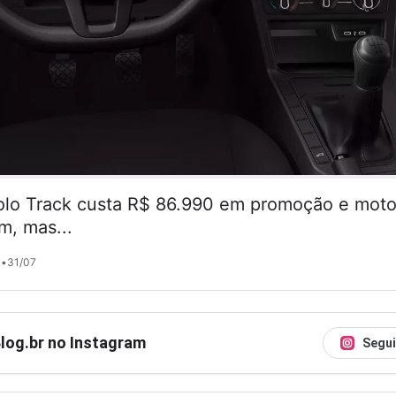
lo Track custa R$ 86.990 em promoção e motor
m, mas...
•
31/07
Blog.br no Instagram
Segui