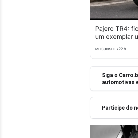
Pajero TR4: fi
um exemplar 
•
22 h
MITSUBISHI
Siga o
Carro.b
automotivas e
Participe do 