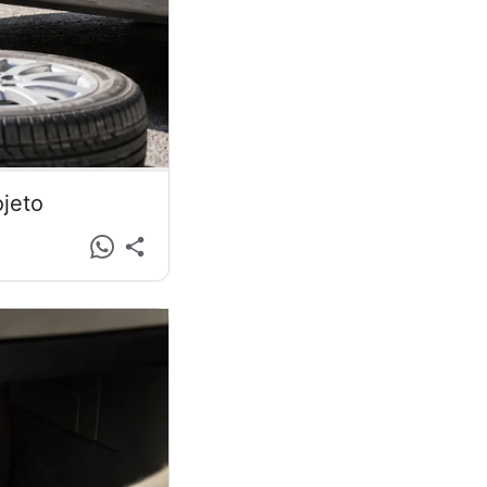
ojeto