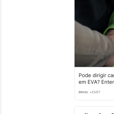
Pode dirigir c
em EVA? Enten
•
23/07
BRASIL